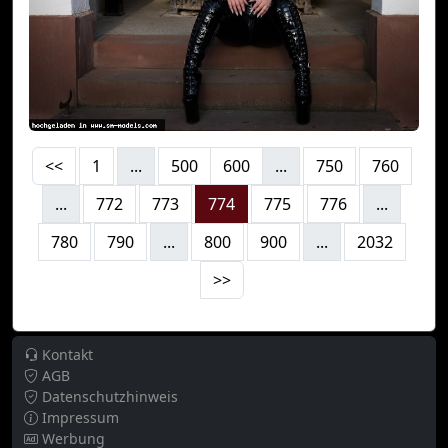
<<
1
...
500
600
...
750
760
...
772
773
774
775
776
...
780
790
...
800
900
...
2032
>>
Kontakt
AGB
Datenschutzhinweis
Impressum
Werbung