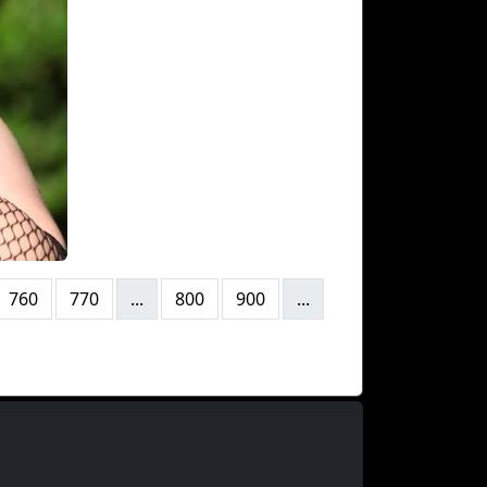
760
770
...
800
900
...