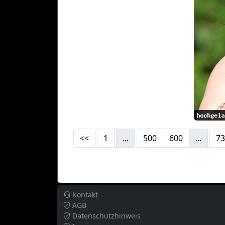
<<
1
...
500
600
...
73
Kontakt
AGB
Datenschutzhinweis