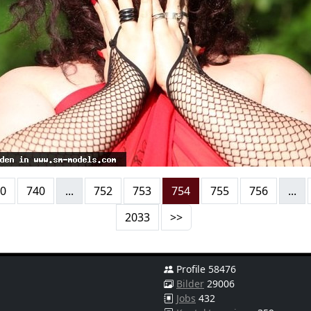
0
740
...
752
753
754
755
756
...
2033
>>
Profile 58476
Bilder
29006
Jobs
432