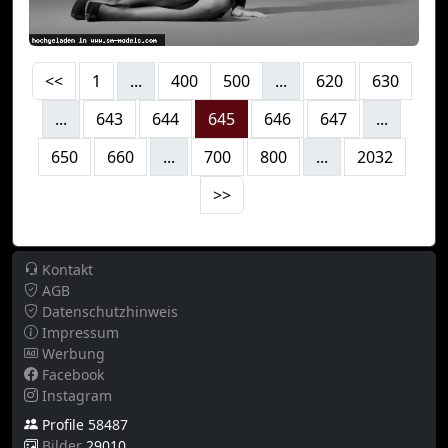
<<
1
...
400
500
...
620
630
...
643
644
645
646
647
...
650
660
...
700
800
...
2032
>>
Kontakt
AGB
Datenschutzhinweis
Impressum
Werbung
Facebook
Instagram
Profile 58487
Bilder
29010