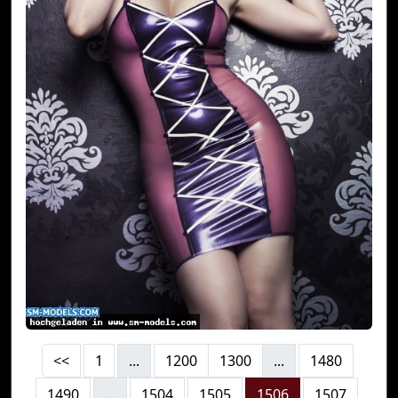
<<
1
...
1200
1300
...
1480
1490
...
1504
1505
1506
1507