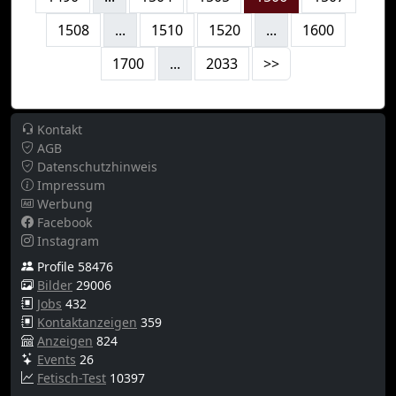
1508
...
1510
1520
...
1600
1700
...
2033
>>
Kontakt
AGB
Datenschutzhinweis
Impressum
Werbung
Facebook
Instagram
Profile 58476
Bilder
29006
Jobs
432
Kontaktanzeigen
359
Anzeigen
824
Events
26
Fetisch-Test
10397