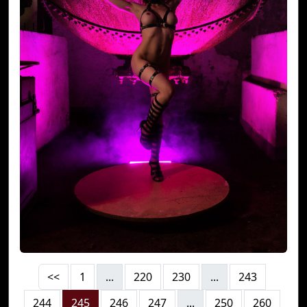
<<
1
...
220
230
...
243
244
245
246
247
...
250
260