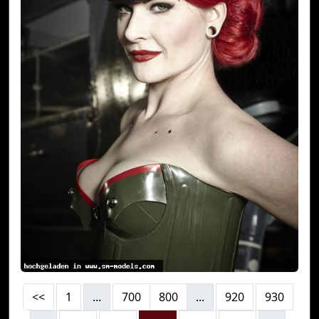
<<
1
...
700
800
...
920
930