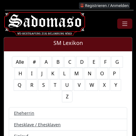
Registrieren / Anmelden
SM Lexikon
Alle
#
A
B
C
D
E
F
G
H
I
J
K
L
M
N
O
P
Q
R
S
T
U
V
W
X
Y
Z
Eheherrin
Ehesklave / Ehesklaven