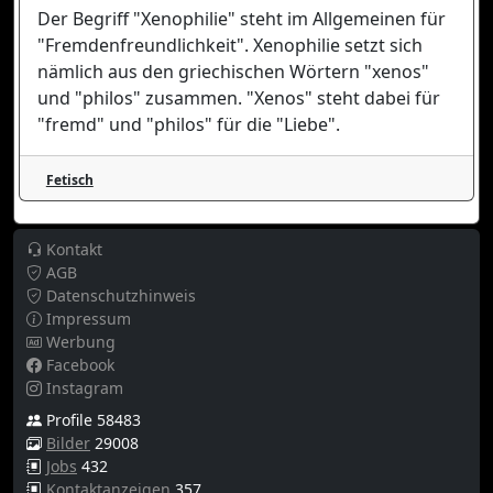
Der Begriff "Xenophilie" steht im Allgemeinen für
"Fremdenfreundlichkeit". Xenophilie setzt sich
nämlich aus den griechischen Wörtern "xenos"
und "philos" zusammen. "Xenos" steht dabei für
"fremd" und "philos" für die "Liebe".
Fetisch
Kontakt
AGB
Datenschutzhinweis
Impressum
Werbung
Facebook
Instagram
Profile 58483
Bilder
29008
Jobs
432
Kontaktanzeigen
357