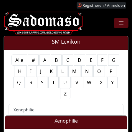
Registrieren / Anmelden
SM Lexikon
Alle
#
A
B
C
D
E
F
G
H
I
J
K
L
M
N
O
P
Q
R
S
T
U
V
W
X
Y
Z
Xenophilie
Xenophilie