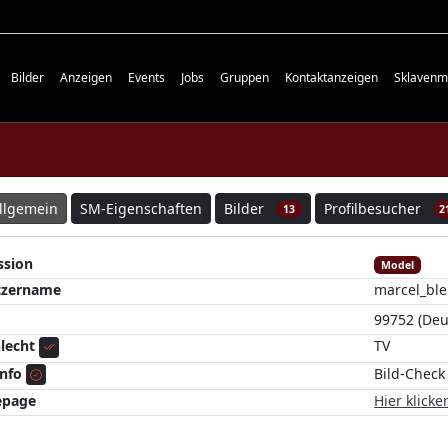
Bilder
Anzeigen
Events
Jobs
Gruppen
Kontaktanzeigen
Sklavenm
llgemein
SM-Eigenschaften
Bilder
Profilbesucher
13
2
ssion
Model
tzername
marcel_ble
99752 (Deu
lecht
TV
Info
Bild-Check
page
Hier klicke