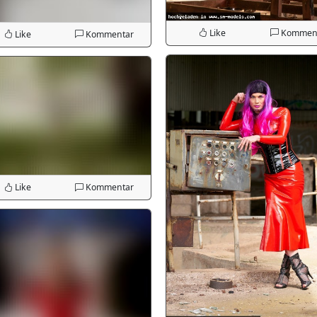
Like
Kommen
Like
Kommentar
Like
Kommentar