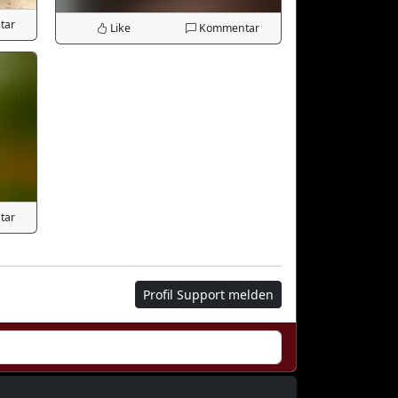
tar
Like
Kommentar
tar
Profil Support melden