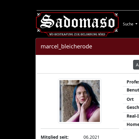
Suche
marcel_bleicherode
A
Profe
Benu
Ort
Gesch
Real-
Home
Mitglied seit:
06.2021