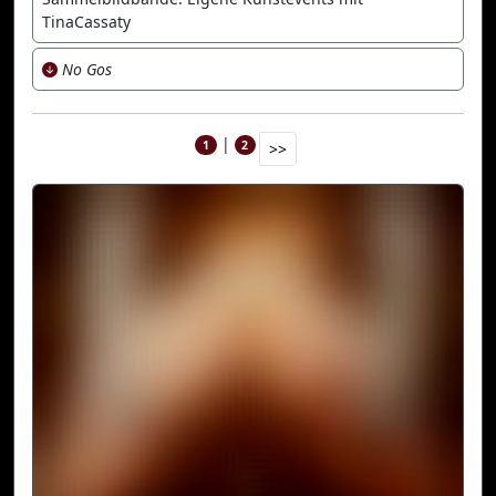
TinaCassaty
No Gos
|
1
2
>>