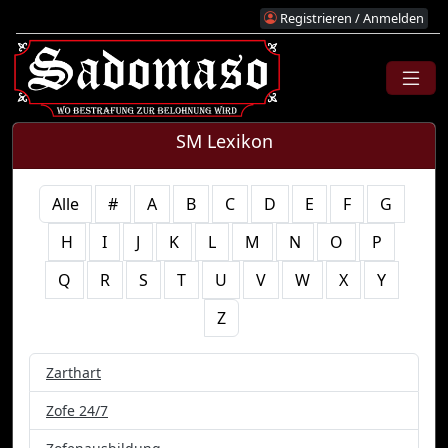
Registrieren / Anmelden
SM Lexikon
Alle
#
A
B
C
D
E
F
G
H
I
J
K
L
M
N
O
P
Q
R
S
T
U
V
W
X
Y
Z
Zarthart
Zofe 24/7